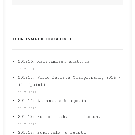
TUOREIMMAT BLOGGAUKSET
S01e16: Maistamisen anatomia
31.7.2018
S01e15: World Barista Championship 2018 -
jälkipuinti
31.7.2018
S01e14: Satamatie 6 -spesiaali
31.7.2018
S01e13: Maito + kahvi = maitokahvi
31.7.2018
S01e12: Puristele ja haista!